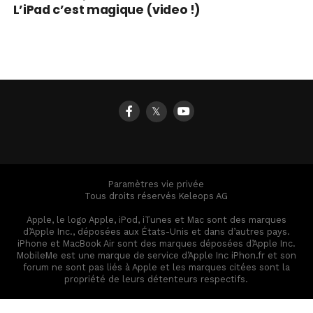
L’iPad c’est magique (video !)
𝕏
Paramètres vie privée
Tous droits réservés Keleops AG
Apple, le logo Apple, iPod, iTunes et Mac sont des marques
d’Apple Inc., déposées aux États-Unis et dans d’autres pays.
iPhone et MacBook Air sont des marques déposées d’Apple Inc.
MobileMe est une marque de service d’Apple Inc iPhon.fr et son
forum ne sont pas liés à Apple et les marques citées sont la
propriété de leurs détenteurs respectifs.