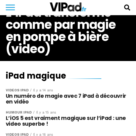
L’iPad transformé
comme par magie
en pompe à bière
(video)
iPad magique
VIDÉOS IPAD
Il y a 14 ans
Un numéro de magie avec 7 iPad à découvrir
en vidéo
HUMOUR IPAD
Il y a 15 ans
L’iOS 5 est vraiment magique sur l’iPad : une
video superbe !
VIDÉOS IPAD
Il y a 16 ans