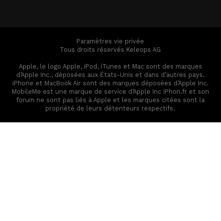
Paramètres vie privée
Tous droits réservés Keleops AG
Apple, le logo Apple, iPod, iTunes et Mac sont des marques
d’Apple Inc., déposées aux États-Unis et dans d’autres pays.
iPhone et MacBook Air sont des marques déposées d’Apple Inc.
MobileMe est une marque de service d’Apple Inc iPhon.fr et son
forum ne sont pas liés à Apple et les marques citées sont la
propriété de leurs détenteurs respectifs.