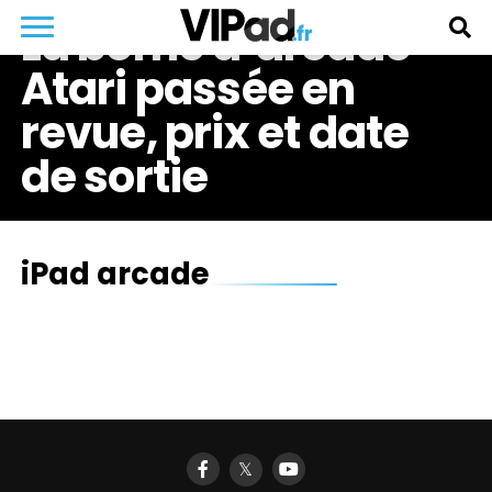
La borne d’arcade
Atari passée en
revue, prix et date
de sortie
iPad arcade
𝕏