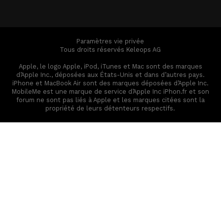
Paramètres vie privée
Tous droits réservés Keleops AG
Apple, le logo Apple, iPod, iTunes et Mac sont des marques
d’Apple Inc., déposées aux États-Unis et dans d’autres pays.
iPhone et MacBook Air sont des marques déposées d’Apple Inc.
MobileMe est une marque de service d’Apple Inc iPhon.fr et son
forum ne sont pas liés à Apple et les marques citées sont la
propriété de leurs détenteurs respectifs.