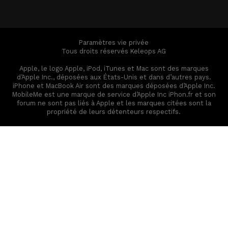
Paramètres vie privée
Tous droits réservés Keleops AG
Apple, le logo Apple, iPod, iTunes et Mac sont des marques
d’Apple Inc., déposées aux États-Unis et dans d’autres pays.
iPhone et MacBook Air sont des marques déposées d’Apple Inc.
MobileMe est une marque de service d’Apple Inc iPhon.fr et son
forum ne sont pas liés à Apple et les marques citées sont la
propriété de leurs détenteurs respectifs.