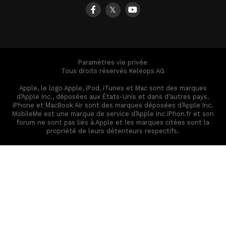
𝕏
Paramètres vie privée
Tous droits réservés Keleops AG
Apple, le logo Apple, iPod, iTunes et Mac sont des marques
d’Apple Inc., déposées aux États-Unis et dans d’autres pays.
iPhone et MacBook Air sont des marques déposées d’Apple Inc.
MobileMe est une marque de service d’Apple Inc iPhon.fr et son
forum ne sont pas liés à Apple et les marques citées sont la
propriété de leurs détenteurs respectifs.