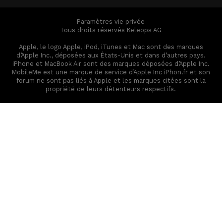
Paramètres vie privée
Tous droits réservés Keleops AG
Apple, le logo Apple, iPod, iTunes et Mac sont des marques
d’Apple Inc., déposées aux États-Unis et dans d’autres pays.
iPhone et MacBook Air sont des marques déposées d’Apple Inc.
MobileMe est une marque de service d’Apple Inc iPhon.fr et son
forum ne sont pas liés à Apple et les marques citées sont la
propriété de leurs détenteurs respectifs.