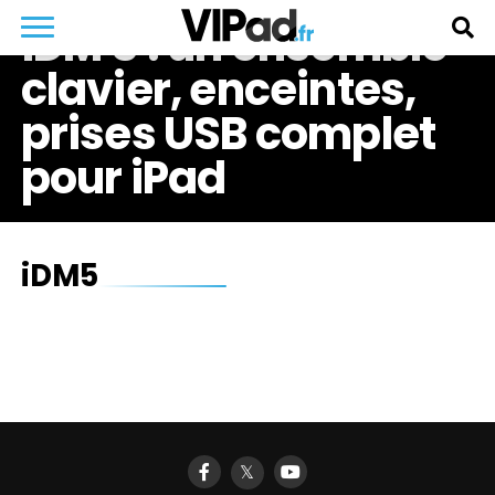
iDM 5 : un ensemble
clavier, enceintes,
prises USB complet
pour iPad
iDM5
𝕏