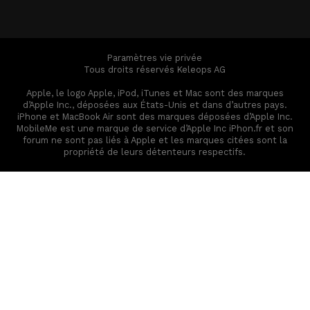
Paramètres vie privée
Tous droits réservés Keleops AG
Apple, le logo Apple, iPod, iTunes et Mac sont des marques
d’Apple Inc., déposées aux États-Unis et dans d’autres pays.
iPhone et MacBook Air sont des marques déposées d’Apple Inc.
MobileMe est une marque de service d’Apple Inc iPhon.fr et son
forum ne sont pas liés à Apple et les marques citées sont la
propriété de leurs détenteurs respectifs.