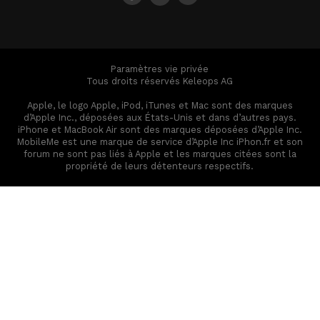
Paramètres vie privée
Tous droits réservés Keleops AG
Apple, le logo Apple, iPod, iTunes et Mac sont des marques
d’Apple Inc., déposées aux États-Unis et dans d’autres pays.
iPhone et MacBook Air sont des marques déposées d’Apple Inc.
MobileMe est une marque de service d’Apple Inc iPhon.fr et son
forum ne sont pas liés à Apple et les marques citées sont la
propriété de leurs détenteurs respectifs.