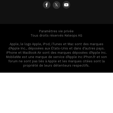
𝕏
Paramètres vie privée
Tous droits réservés Keleops AG
Apple, le logo Apple, iPod, iTunes et Mac sont des marques
d’Apple Inc., déposées aux États-Unis et dans d’autres pays.
iPhone et MacBook Air sont des marques déposées d’Apple Inc.
MobileMe est une marque de service d’Apple Inc iPhon.fr et son
forum ne sont pas liés à Apple et les marques citées sont la
propriété de leurs détenteurs respectifs.