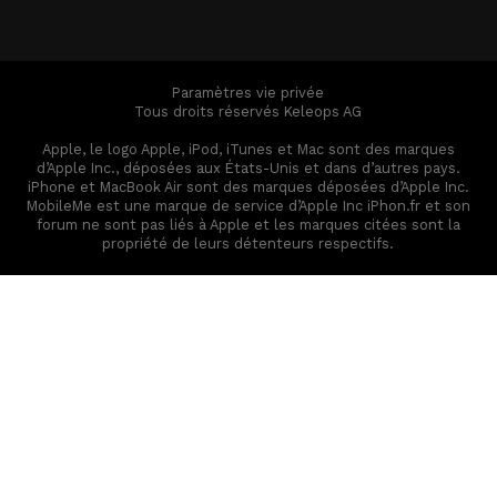
Paramètres vie privée
Tous droits réservés Keleops AG
Apple, le logo Apple, iPod, iTunes et Mac sont des marques
d’Apple Inc., déposées aux États-Unis et dans d’autres pays.
iPhone et MacBook Air sont des marques déposées d’Apple Inc.
MobileMe est une marque de service d’Apple Inc iPhon.fr et son
forum ne sont pas liés à Apple et les marques citées sont la
propriété de leurs détenteurs respectifs.