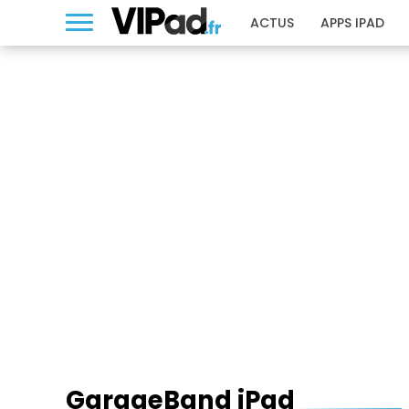
ACTUS
APPS IPAD
GARAGEBAND IPAD
GarageBand iPad