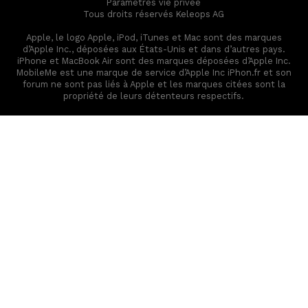
Paramètres vie privée
Tous droits réservés Keleops AG
Apple, le logo Apple, iPod, iTunes et Mac sont des marques
d’Apple Inc., déposées aux États-Unis et dans d’autres pays.
iPhone et MacBook Air sont des marques déposées d’Apple Inc.
MobileMe est une marque de service d’Apple Inc iPhon.fr et son
forum ne sont pas liés à Apple et les marques citées sont la
propriété de leurs détenteurs respectifs.