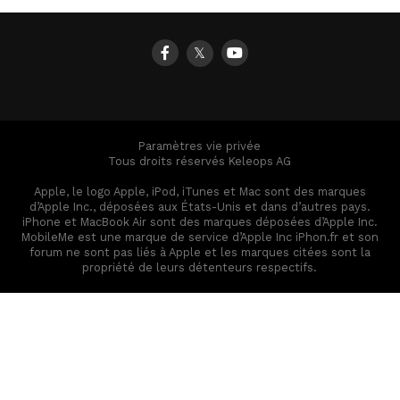
𝕏
Paramètres vie privée
Tous droits réservés Keleops AG
Apple, le logo Apple, iPod, iTunes et Mac sont des marques
d’Apple Inc., déposées aux États-Unis et dans d’autres pays.
iPhone et MacBook Air sont des marques déposées d’Apple Inc.
MobileMe est une marque de service d’Apple Inc iPhon.fr et son
forum ne sont pas liés à Apple et les marques citées sont la
propriété de leurs détenteurs respectifs.