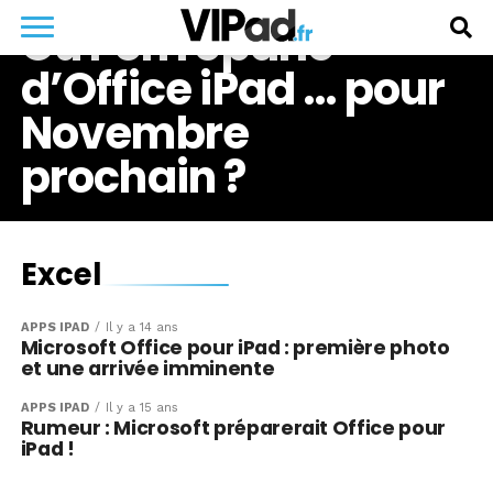
Où l’on reparle
d’Office iPad … pour
Novembre
prochain ?
Excel
APPS IPAD
Il y a 14 ans
Microsoft Office pour iPad : première photo
et une arrivée imminente
APPS IPAD
Il y a 15 ans
Rumeur : Microsoft préparerait Office pour
iPad !