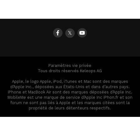
𝕏
Paramètres vie privée
Tous droits réservés Keleops AG
Apple, le logo Apple, iPod, iTunes et Mac sont des marques
d’Apple Inc., déposées aux États-Unis et dans d’autres pays.
iPhone et MacBook Air sont des marques déposées d’Apple Inc.
MobileMe est une marque de service d’Apple Inc iPhon.fr et son
forum ne sont pas liés à Apple et les marques citées sont la
propriété de leurs détenteurs respectifs.