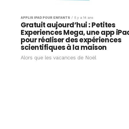
Gratuit aujourd’h
Experiences Meg
APPLIS IPAD POUR ENFANTS
Il y a 14 ans
Gratuit aujourd’hui : Petites
iPad pour réalis
Experiences Mega, une app iPa
expériences scie
pour réaliser des expériences
scientifiques à la maison
la maison (vidé
Alors que les vacances de Noël
Voici une gratuité sur une