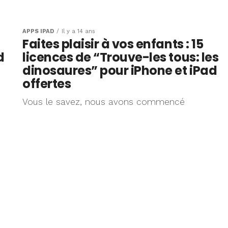
ui : Petites
a, une app
APPS IPAD
Il y a 14 ans
Faites plaisir à vos enfants : 15
er des
d
licences de “Trouve-les tous: les
ntifiques à
dinosaures” pour iPhone et iPad
offertes
o)
Vous le savez, nous avons commencé