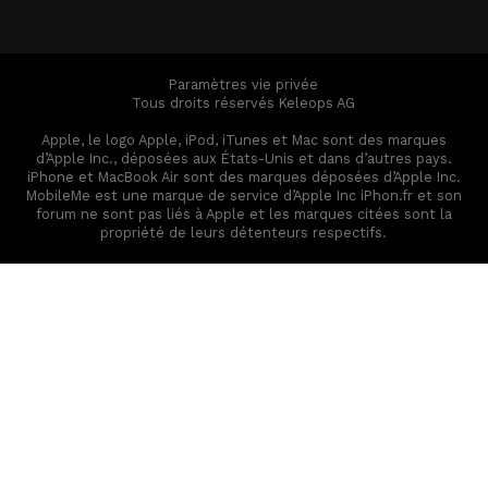
Paramètres vie privée
Tous droits réservés Keleops AG
Apple, le logo Apple, iPod, iTunes et Mac sont des marques
d’Apple Inc., déposées aux États-Unis et dans d’autres pays.
iPhone et MacBook Air sont des marques déposées d’Apple Inc.
MobileMe est une marque de service d’Apple Inc iPhon.fr et son
forum ne sont pas liés à Apple et les marques citées sont la
propriété de leurs détenteurs respectifs.