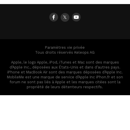
𝕏
Paramètres vie privée
Tous droits réservés Keleops AG
Apple, le logo Apple, iPod, iTunes et Mac sont des marques
d’Apple Inc., déposées aux États-Unis et dans d’autres pays.
iPhone et MacBook Air sont des marques déposées d’Apple Inc.
MobileMe est une marque de service d’Apple Inc iPhon.fr et son
forum ne sont pas liés à Apple et les marques citées sont la
propriété de leurs détenteurs respectifs.