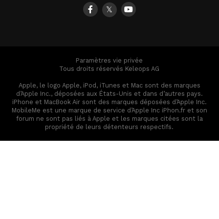
𝕏
Paramètres vie privée
Tous droits réservés Keleops AG
Apple, le logo Apple, iPod, iTunes et Mac sont des marques
d’Apple Inc., déposées aux États-Unis et dans d’autres pays.
iPhone et MacBook Air sont des marques déposées d’Apple Inc.
MobileMe est une marque de service d’Apple Inc iPhon.fr et son
forum ne sont pas liés à Apple et les marques citées sont la
propriété de leurs détenteurs respectifs.