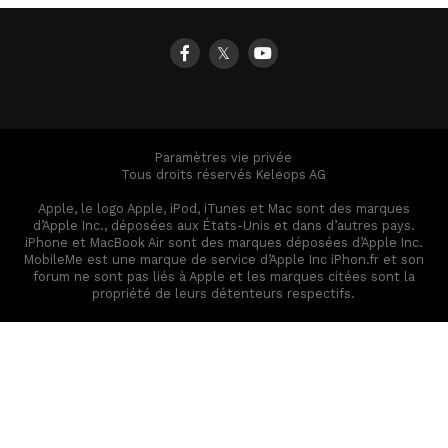
𝕏
Paramètres vie privée
Tous droits réservés Keleops AG
Apple, le logo Apple, iPod, iTunes et Mac sont des marques
d’Apple Inc., déposées aux États-Unis et dans d’autres pays.
iPhone et MacBook Air sont des marques déposées d’Apple Inc.
MobileMe est une marque de service d’Apple Inc iPhon.fr et son
forum ne sont pas liés à Apple et les marques citées sont la
propriété de leurs détenteurs respectifs.