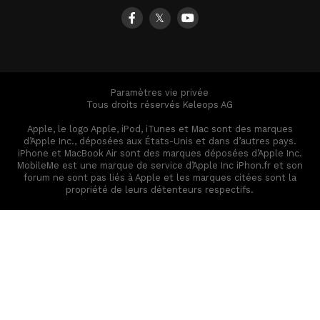
𝕏
Paramètres vie privée
Tous droits réservés Keleops AG
Apple, le logo Apple, iPod, iTunes et Mac sont des marques
d’Apple Inc., déposées aux États-Unis et dans d’autres pays.
iPhone et MacBook Air sont des marques déposées d’Apple Inc.
MobileMe est une marque de service d’Apple Inc iPhon.fr et son
forum ne sont pas liés à Apple et les marques citées sont la
propriété de leurs détenteurs respectifs.