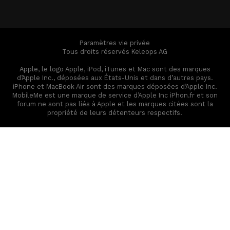
Paramètres vie privée
Tous droits réservés Keleops AG
Apple, le logo Apple, iPod, iTunes et Mac sont des marques
d’Apple Inc., déposées aux États-Unis et dans d’autres pays.
iPhone et MacBook Air sont des marques déposées d’Apple Inc.
MobileMe est une marque de service d’Apple Inc iPhon.fr et son
forum ne sont pas liés à Apple et les marques citées sont la
propriété de leurs détenteurs respectifs.