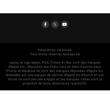
𝕏
Paramètres vie privée
Tous droits réservés Keleops AG
Apple, le logo Apple, iPod, iTunes et Mac sont des marques
d’Apple Inc., déposées aux États-Unis et dans d’autres pays.
iPhone et MacBook Air sont des marques déposées d’Apple Inc.
MobileMe est une marque de service d’Apple Inc iPhon.fr et son
forum ne sont pas liés à Apple et les marques citées sont la
propriété de leurs détenteurs respectifs.