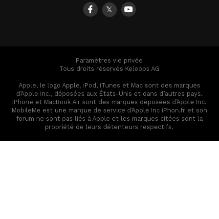
𝕏
Paramètres vie privée
Tous droits réservés Keleops AG
Apple, le logo Apple, iPod, iTunes et Mac sont des marques
d’Apple Inc., déposées aux États-Unis et dans d’autres pays.
iPhone et MacBook Air sont des marques déposées d’Apple Inc.
MobileMe est une marque de service d’Apple Inc iPhon.fr et son
forum ne sont pas liés à Apple et les marques citées sont la
propriété de leurs détenteurs respectifs.