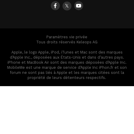
𝕏
Paramètres vie privée
Tous droits réservés Keleops AG
Apple, le logo Apple, iPod, iTunes et Mac sont des marques
d’Apple Inc., déposées aux États-Unis et dans d’autres pays.
iPhone et MacBook Air sont des marques déposées d’Apple Inc.
MobileMe est une marque de service d’Apple Inc iPhon.fr et son
forum ne sont pas liés à Apple et les marques citées sont la
propriété de leurs détenteurs respectifs.