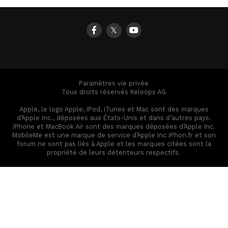
𝕏
Paramètres vie privée
Tous droits réservés Keleops AG
Apple, le logo Apple, iPod, iTunes et Mac sont des marques
d’Apple Inc., déposées aux États-Unis et dans d’autres pays.
iPhone et MacBook Air sont des marques déposées d’Apple Inc.
MobileMe est une marque de service d’Apple Inc iPhon.fr et son
forum ne sont pas liés à Apple et les marques citées sont la
propriété de leurs détenteurs respectifs.