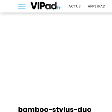
ACTUS
APPS IPAD
BAMBOO-STYLUS-DUO
bamboo-stylus-duo