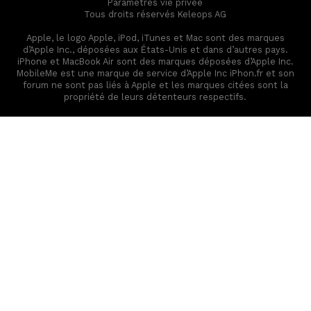
Paramètres vie privée
Tous droits réservés Keleops AG
Apple, le logo Apple, iPod, iTunes et Mac sont des marques
d’Apple Inc., déposées aux États-Unis et dans d’autres pays.
iPhone et MacBook Air sont des marques déposées d’Apple Inc.
MobileMe est une marque de service d’Apple Inc iPhon.fr et son
forum ne sont pas liés à Apple et les marques citées sont la
propriété de leurs détenteurs respectifs.