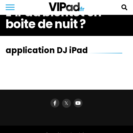
L’iPad bientôt en
boite de nuit ?
application DJ iPad
𝕏