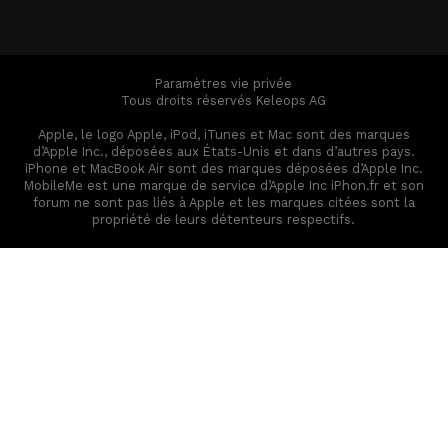
Paramètres vie privée
Tous droits réservés Keleops AG
Apple, le logo Apple, iPod, iTunes et Mac sont des marques
d’Apple Inc., déposées aux États-Unis et dans d’autres pays.
iPhone et MacBook Air sont des marques déposées d’Apple Inc.
MobileMe est une marque de service d’Apple Inc iPhon.fr et son
forum ne sont pas liés à Apple et les marques citées sont la
propriété de leurs détenteurs respectifs.