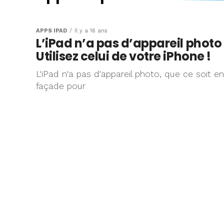
Une protection i
appareil photo 
APPS IPAD
Il y a 16 ans
L’iPad n’a pas d’appareil photo 
ca vous tenterait
Utilisez celui de votre iPhone !
L'iPad n'a pas d'appareil photo, que ce soit en
(suite…)
façade pour