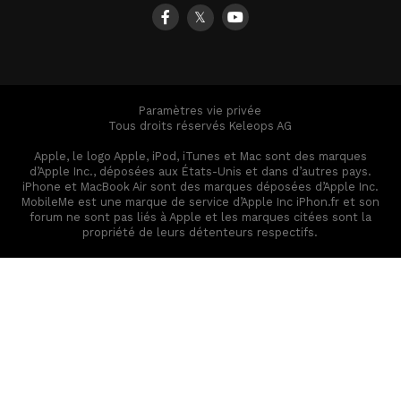
𝕏
Paramètres vie privée
Tous droits réservés Keleops AG
Apple, le logo Apple, iPod, iTunes et Mac sont des marques
d’Apple Inc., déposées aux États-Unis et dans d’autres pays.
iPhone et MacBook Air sont des marques déposées d’Apple Inc.
MobileMe est une marque de service d’Apple Inc iPhon.fr et son
forum ne sont pas liés à Apple et les marques citées sont la
propriété de leurs détenteurs respectifs.