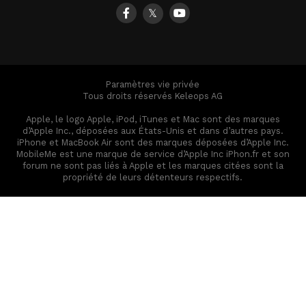
𝕏
Paramètres vie privée
Tous droits réservés Keleops AG
Apple, le logo Apple, iPod, iTunes et Mac sont des marques
d’Apple Inc., déposées aux États-Unis et dans d’autres pays.
iPhone et MacBook Air sont des marques déposées d’Apple Inc.
MobileMe est une marque de service d’Apple Inc iPhon.fr et son
forum ne sont pas liés à Apple et les marques citées sont la
propriété de leurs détenteurs respectifs.