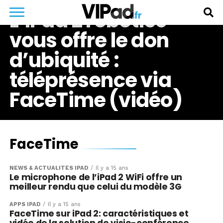
L’iPad 2 robotisé
vous offre le don
d’ubiquité :
téléprésence via
FaceTime (vidéo)
FaceTime
NEWS & ACTUALITÉS IPAD
Il y a 15 ans
Le microphone de l’iPad 2 WiFi offre un
meilleur rendu que celui du modèle 3G
APPS IPAD
Il y a 15 ans
FaceTime sur iPad 2: caractéristiques et