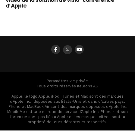
vidéo de la solution de visio-conférence
d’Apple
𝕏
Paramètres vie privée
Tous droits réservés Keleops AG
Apple, le logo Apple, iPod, iTunes et Mac sont des marques
d’Apple Inc., déposées aux États-Unis et dans d’autres pays.
iPhone et MacBook Air sont des marques déposées d’Apple Inc.
MobileMe est une marque de service d’Apple Inc iPhon.fr et son
forum ne sont pas liés à Apple et les marques citées sont la
propriété de leurs détenteurs respectifs.