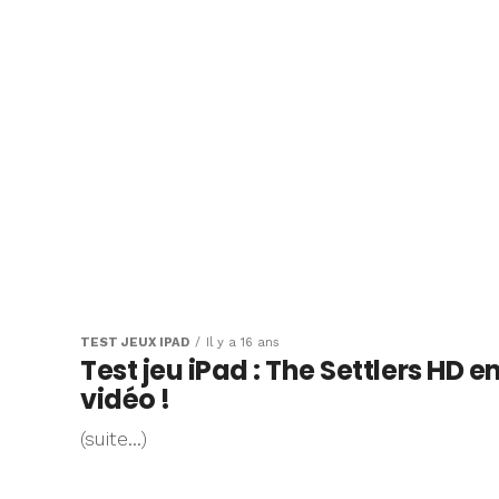
TEST JEUX IPAD
Il y a 16 ans
Test jeu iPad : The Settlers HD e
vidéo !
(suite…)