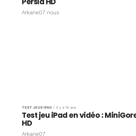
Persia HD
Arkane07 nous
TEST JEUX IPAD
Il y a 16 ans
Test jeu iPad en vidéo : MiniGor
HD
Arkane07