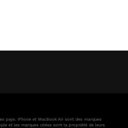
tres pays. iPhone et MacBook Air sont des marques
le et les marques citées sont la propriété de leurs