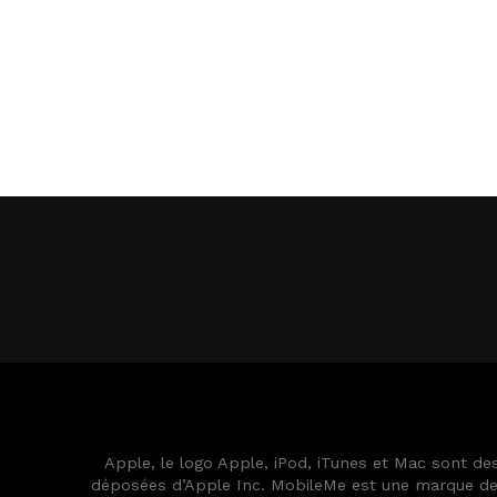
Apple, le logo Apple, iPod, iTunes et Mac sont d
déposées d’Apple Inc. MobileMe est une marque de s