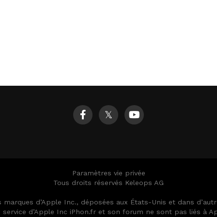
𝕏
Paramètres vie privée
Tous droits réservés Keleops AG
es marques d’Apple Inc., déposées aux États-Unis et dans d’au
ervice d’Apple Inc iPhon.fr et son forum ne sont pas liés à App