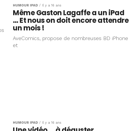
HUMOUR IPAD
Il y a 16 ans
Même Gaston Lagaffe a un iPad
… Et nous on doit encore attendre
un mois !
ps
AveComics, propose de nombreuses BD iPhone
et
HUMOUR IPAD
Il y a 16 ans
Une vidéo … à déguster