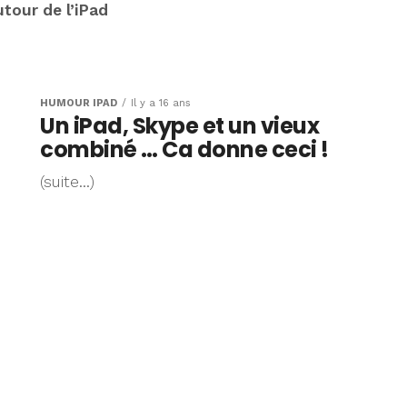
tour de l’iPad
HUMOUR IPAD
Il y a 16 ans
Un iPad, Skype et un vieux
combiné … Ca donne ceci !
(suite…)