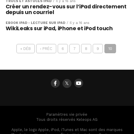
TRUCS ET ASTUCES IPAD
Il y a 16 ans
Créer un rendez-vous sur l’iPad directement
depuis un courriel
EBOOK IPAD - LECTURE SUR IPAD
Il y a 16 ans
WikiLeaks sur iPad, iPhone et iPod touch
« DÉB
‹ PRÉC
6
7
8
9
10
𝕏
Paramètres vie privée
Tous droits réservés Keleops AG
Apple, le logo Apple, iPod, iTunes et Mac sont des marques